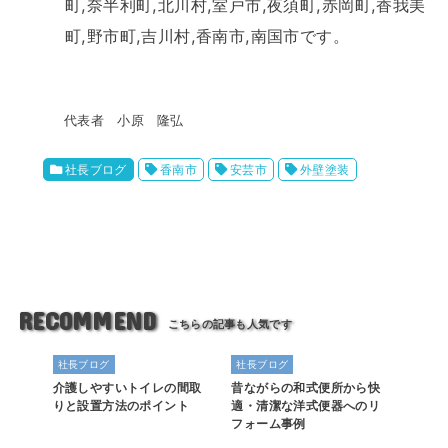
町,奈半利町,北川村,室戸市,夜須町,赤岡町,香我美
町,野市町,吉川村,香南市,南国市です。
代表者 小原 隆弘
社長ブログ
香南市
安芸市
外壁塗装
RECOMMEND
社長ブログ
社長ブログ
介護しやすいトイレの間取
昔ながらの和式便所から快
りと設置方法のポイント
適・清潔な洋式便器へのリ
フォーム事例