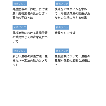
社長ブログ
社長ブログ
外壁塗装の「詐欺」にご注
快適なバスタイムを求め
意！悪徳業者の見分け方・
て：浴室換気扇の交換があ
驚きの手口とは
なたの生活に与える効果
社長ブログ
社長ブログ
屋根塗装における足場設置
社長からご挨拶
の重要性とその注意点につ
いて
社長ブログ
社長ブログ
新しい屋根の保護方法：屋
屋根塗装について 屋根の
根カバー工法の魅力とメリ
種類や塗装の必要な屋根は
ット
？