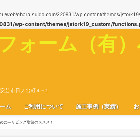
uidou/web/ohara-suido.com/220831/wp-content/themes/jstork19/
0831/wp-content/themes/jstork19_custom/functions.
ーム
ご利用について
施工事例（実績）
お
めに―リビング増築のススメ！
K
道・浄化槽
外装・塗装
ル電化
テリア
改築・全面
ご利用について
リフォームの流れ
良いリフォームとは
よくあるご質問－水回り
安芸市住宅支援情報
外壁塗装のアレコレ
訪問業者にはくれぐれもご
手抜き工事の実態
外壁塗装は本当に必要な
塗り替え時期はいつ？
外壁塗装の価格の目安
下地処理が何よりも大切
塗料について
塗装工事の流れ
注意ください
の？