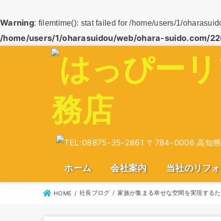
Warning
: filemtime(): stat failed for /home/users/1/oharas
/home/users/1/oharasuidou/web/ohara-suido.com/22
ホーム
会社案内
当社のリフォ
社長ブログ
家族が集まる幸せな空間を実現するた
会社案内
社長からご挨拶
企業理念
当社が持つ資格
所在地
キッチン・LD
浴室・洗面
トイレ・下水
外壁と屋根の
給湯機・オー
外構・エクス
耐震改修・増
HOME