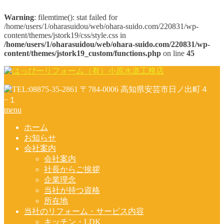
Warning
: filemtime(): stat failed for
/home/users/1/oharasuidou/web/ohara-suido.com/220831/wp-
content/themes/jstork19/css/style.css in
/home/users/1/oharasuidou/web/ohara-suido.com/220831/wp-
content/themes/jstork19_custom/functions.php
on line
45
menu
ホーム
お知らせ
会社案内
会社案内
社長からご挨拶
企業理念
当社が持つ資格
所在地
当社のリフォーム・サービス内容
キッチン・LDK