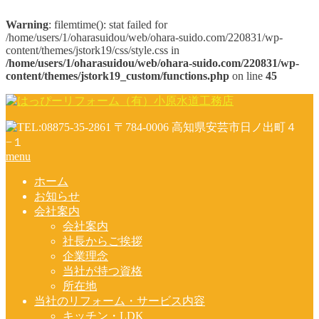
Warning
: filemtime(): stat failed for
/home/users/1/oharasuidou/web/ohara-suido.com/220831/wp-
content/themes/jstork19/css/style.css in
/home/users/1/oharasuidou/web/ohara-suido.com/220831/wp-
content/themes/jstork19_custom/functions.php
on line
45
menu
ホーム
お知らせ
会社案内
会社案内
社長からご挨拶
企業理念
当社が持つ資格
所在地
当社のリフォーム・サービス内容
キッチン・LDK