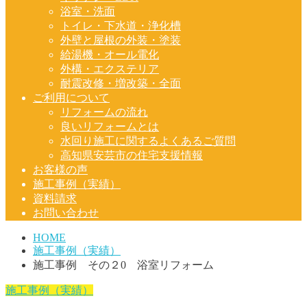
浴室・洗面
トイレ・下水道・浄化槽
外壁と屋根の外装・塗装
給湯機・オール電化
外構・エクステリア
耐震改修・増改築・全面
ご利用について
リフォームの流れ
良いリフォームとは
水回り施工に関するよくあるご質問
高知県安芸市の住宅支援情報
お客様の声
施工事例（実績）
資料請求
お問い合わせ
HOME
施工事例（実績）
施工事例 その２0 浴室リフォーム
施工事例（実績）