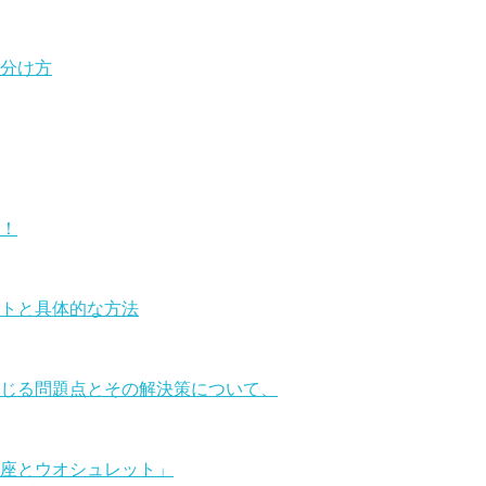
分け方
！
トと具体的な方法
じる問題点とその解決策について、
座とウオシュレット」