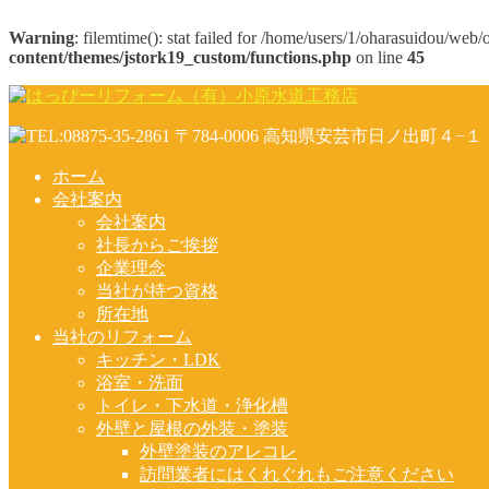
Warning
: filemtime(): stat failed for /home/users/1/oharasuidou/we
content/themes/jstork19_custom/functions.php
on line
45
ホーム
会社案内
会社案内
社長からご挨拶
企業理念
当社が持つ資格
所在地
当社のリフォーム
キッチン・LDK
浴室・洗面
トイレ・下水道・浄化槽
外壁と屋根の外装・塗装
外壁塗装のアレコレ
訪問業者にはくれぐれもご注意ください