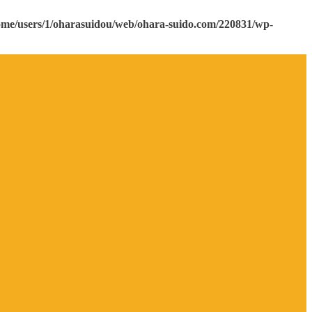
ome/users/1/oharasuidou/web/ohara-suido.com/220831/wp-