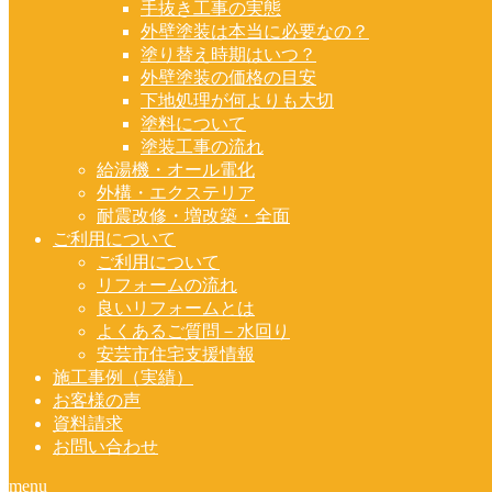
手抜き工事の実態
外壁塗装は本当に必要なの？
塗り替え時期はいつ？
外壁塗装の価格の目安
下地処理が何よりも大切
塗料について
塗装工事の流れ
給湯機・オール電化
外構・エクステリア
耐震改修・増改築・全面
ご利用について
ご利用について
リフォームの流れ
良いリフォームとは
よくあるご質問－水回り
安芸市住宅支援情報
施工事例（実績）
お客様の声
資料請求
お問い合わせ
menu