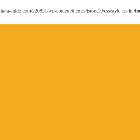
b/ohara-suido.com/220831/wp-content/themes/jstork19/css/style.css in
/h