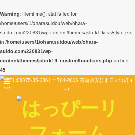
Warning
: filemtime(): stat failed for
/home/users/1/oharasuidou/web/ohara-
suido.com/220831/wp-content/themes/jstork19/css/style.css
in
/home/users/1/oharasuidou/web/ohara-
suido.com/220831/wp-
content/themes/jstork19_custom/functions.php
on line
45
MENU